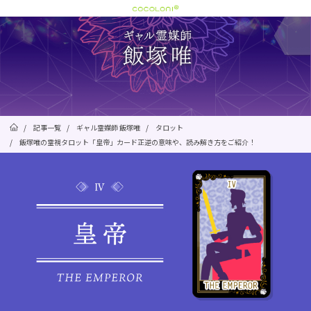
/
記事一覧
/
ギャル霊媒師 飯塚唯
/
タロット
/
飯塚唯の霊視タロット「皇帝」カード正逆の意味や、読み解き方をご紹介！