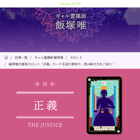
/
記事一覧
/
ギャル霊媒師 飯塚唯
/
タロット
/
飯塚唯の霊視タロット「正義」カード正逆の意味や、読み解き方をご紹介！